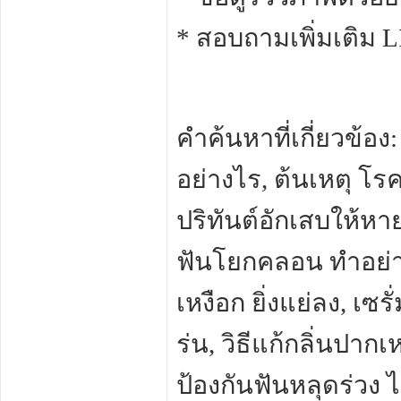
* สอบถามเพิ่มเติม L
คำค้นหาที่เกี่ยวข้อง:
อย่างไร, ต้นเหตุ โร
ปริทันต์อักเสบให้หา
ฟันโยกคลอน ทำอย่าง
เหงือก ยิ่งแย่ลง, เซ
ร่น, วิธีแก้กลิ่นปากเ
ป้องกันฟันหลุดร่วง ไ