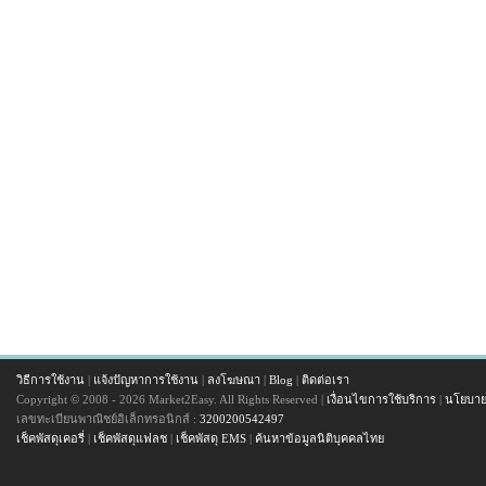
วิธีการใช้งาน
|
แจ้งปัญหาการใช้งาน
|
ลงโฆษณา
|
Blog
|
ติดต่อเรา
Copyright © 2008 - 2026 Market2Easy. All Rights Reserved |
เงื่อนไขการใช้บริการ
|
นโยบาย
เลขทะเบียนพาณิชย์อิเล็กทรอนิกส์ :
3200200542497
เช็คพัสดุเคอรี่
|
เช็คพัสดุแฟลช
|
เช็คพัสดุ EMS
|
ค้นหาข้อมูลนิติบุคคลไทย