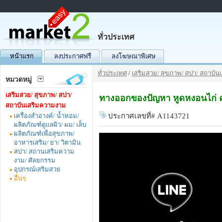
ทั่วประเทศ
หน้าแรก
ลงประกาศฟรี
ลงโฆษณาพิเศษ
ทั่วประเทศ
/
เสริมสวย/ สุขภาพ/ สปา/ สถาบั
หมวดหมู่
เสริมสวย/ สุขภาพ/ สปา/
ทางออกของปัญหา หูดหงอนไก่ คุ
สถาบันเสริมความงาม
เครื่องสำอางค์/ น้ำหอม/
ประกาศเลขที่# A1143721
ผลิตภัณฑ์ดูแลผิว/ ผม/ เล็บ
ผลิตภัณฑ์เพื่อสุขภาพ/
อาหารเสริม/ ยา/ วิตามิน
สปา/ สถานเสริมความ
งาม/ ศัลยกรรม
อุปกรณ์เสริมสวย
อื่นๆ