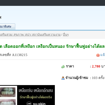
ศ
ณาพิเศษ
เสริมสวย/ สุขภาพ/ สปา/ สถาบันเสริมความงาม
/
อื่นๆ
 เลือดออกที่เหงือก เหงือกเป็นหนอง รักษาฟื้นฟูอย่างได้ผล
เลขที่# A1138215
แจ
ราคา
:
2,780
บ
จำนวนผู้เข้าชม
: 103 ครั้ง