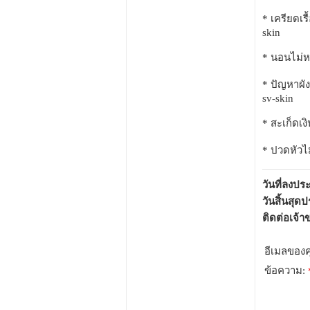
* เครียดเร
skin
* นอนไม่ห
* ปัญหาผัง
sv-skin
* สะเก็ดเง
* ปวดหัวไม
วันที่ลงป
วันสิ้นสุด
ติดต่อเจ้
อีเมลของ
ข้อความ: