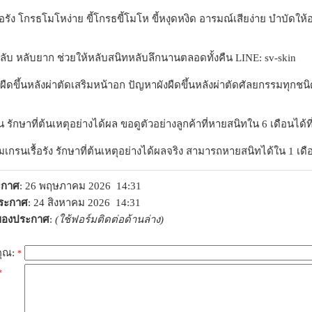
ื้อรัง โกรธโมโหง่าย ขี้โกรธขี้โมโห ขี้หงุดหงิด อารมณ์เสียง่าย บำบัดใ
ลับ หลับยาก ช่วยให้หลับสนิทหลับลึกนานตลอดทั้งคืน LINE: sv-skin
ผืดขึ้นหลังผ่าตัดเสริมหน้าอก ปัญหาผังผืดขึ้นหลังผ่าตัดศัลยกรรมทุกชนิด
ิน รักษาที่ต้นเหตุอย่างได้ผล ขอดูตัวอย่างลูกค้าที่หายสนิทใน 6 เดือนได้ที
เกรนเรื้อรัง รักษาที่ต้นเหตุอย่างได้ผลจริง สามารถหายสนิทได้ใน 1 เดื
ระกาศ
: 26 พฤษภาคม 2026 14:31
ประกาศ
: 24 สิงหาคม 2026 14:31
าของประกาศ
:
(ใช้ฟอร์มติดต่อด้านล่าง)
คุณ:
*
*