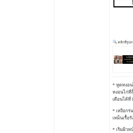
คลิกที่รูป
* หูดหงอนไ
หงอนไก่ที่
เดือนได้ที่
* เหงือกร่
เหม็นเรื้อร
* เริมผิวห