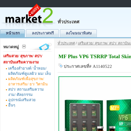
ทั่วประเทศ
หน้าแรก
ลงประกาศฟรี
ลงโฆษณาพิเศษ
ทั่วประเทศ
/
เสริมสวย/ สุขภาพ/ สปา/ สถาบั
หมวดหมู่
MF Plus VP6 TSRRP Total Skin
เสริมสวย/ สุขภาพ/ สปา/
สถาบันเสริมความงาม
ประกาศเลขที่# A1140522
เครื่องสำอางค์/ น้ำหอม/
ผลิตภัณฑ์ดูแลผิว/ ผม/ เล็บ
ผลิตภัณฑ์เพื่อสุขภาพ/
อาหารเสริม/ ยา/ วิตามิน
สปา/ สถานเสริมความ
งาม/ ศัลยกรรม
อุปกรณ์เสริมสวย
อื่นๆ