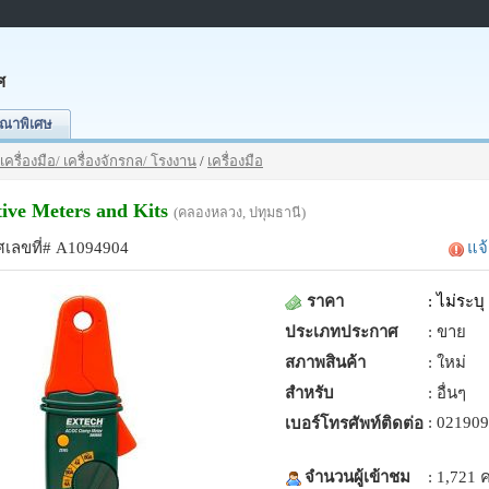
ศ
ณาพิเศษ
เครื่องมือ/ เครื่องจักรกล/ โรงงาน
/
เครื่องมือ
ive Meters and Kits
(คลองหลวง, ปทุมธานี)
เลขที่# A1094904
แจ
ราคา
:
ไม่ระบุ
ประเภทประกาศ
: ขาย
สภาพสินค้า
: ใหม่
สำหรับ
: อื่นๆ
: 02190
เบอร์โทรศัพท์ติดต่อ
จำนวนผู้เข้าชม
: 1,721 ค