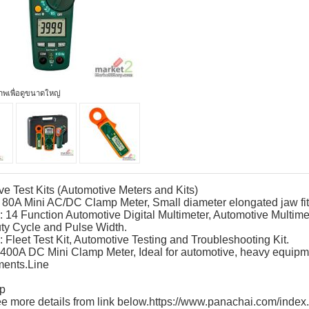
ภาพเพื่อดูขนาดใหญ่
ve Test Kits (Automotive Meters and Kits)
 80A Mini AC/DC Clamp Meter, Small diameter elongated jaw fits
 14 Function Automotive Digital Multimeter, Automotive Multim
ty Cycle and Pulse Width.
 Fleet Test Kit, Automotive Testing and Troubleshooting Kit.
400A DC Mini Clamp Meter, Ideal for automotive, heavy equipm
ents.Line
rp
e more details from link below.https://www.panachai.com/index