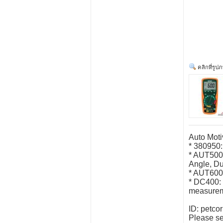
คลิกที่รูป
Auto Moti
* 380950:
* AUT500:
Angle, Du
* AUT600:
* DC400: 
measurem
ID: petco
Please se