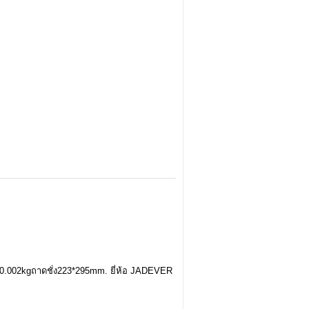
อียด0.002kgถาดชั่ง223*295mm. ยี่ห้อ JADEVER