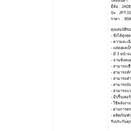
รหัสสินค้า :
ยี่ห้อ :
JAD
รุ่น :
JPT-1
ราคา : 950
คุณสมบัติขอ
- ชั่งได้สูงส
- ความละเอี
- แสดงผลเป
- มี 3 หน้า
- จานชั่งสแ
- สามารถเชื
- สามารถหัก
- สามารถคำ
- สามารถบั
- สามารถบว
- มีปริ้นเต
- ใช้พลังงา
- ผ่านการตร
- ผลิตภัณฑ
รับประกันคุ