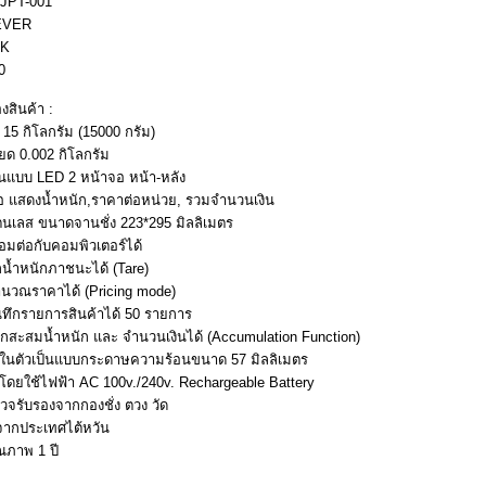
JPT-001
EVER
5K
0
งสินค้า :
ุด 15 กิโลกรัม (15000 กรัม)
ยด 0.002 กิโลกรัม
็นแบบ LED 2 หน้าจอ หน้า-หลัง
จอ แสดงน้ำหนัก,ราคาต่อหน่วย, รวมจำนวนเงิน
ตนเลส ขนาดจานชั่ง 223*295 มิลลิเมตร
่อมต่อกับคอมพิวเตอร์ได้
น้ำหนักภาชนะได้ (Tare)
นวณราคาได้ (Pricing mode)
นทึกรายการสินค้าได้ 50 รายการ
กสะสมน้ำหนัก และ จำนวนเงินได้ (Accumulation Function)
อร์ในตัวเป็นแบบกระดาษความร้อนขนาด 57 มิลลิเมตร
นโดยใช้ไฟฟ้า AC 100v./240v. Rechargeable Battery
วจรับรองจากกองชั่ง ตวง วัด
์จากประเทศไต้หวัน
ณภาพ 1 ปี