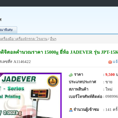
ศ
ณาพิเศษ
เครื่องมือ/ เครื่องจักรกล/ โรงงาน
/
อื่นๆ
ชั่งดิจิตอลคำนวณราคา 15000g ยี่ห้อ JADEVER รุ่น JPT-15
เลขที่# A1146422
แจ
ราคา
:
9,500
ประเภทประกาศ
: ขาย
สภาพสินค้า
: ใหม่
: 09899
เบอร์โทรศัพท์ติดต่อ
จำนวนผู้เข้าชม
: 141 ครั้