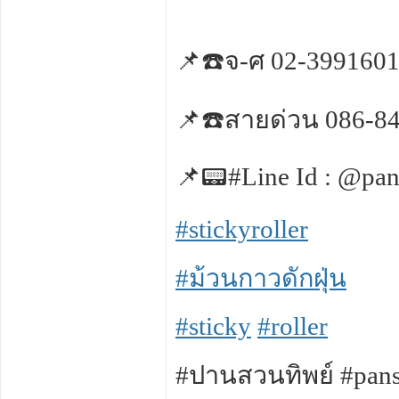
📌☎️จ-ศ 02-399160
📌☎️สายด่วน 086-8
📌📟#Line Id : @pan
#stickyroller
#ม้วนกาวดักฝุ่น
#sticky
#roller
#ปานสวนทิพย์ #pans