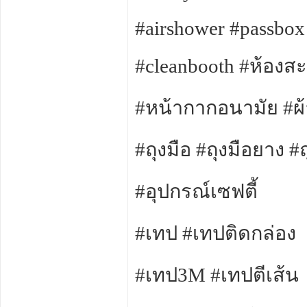
#airshower #passbox
#cleanbooth #ห้องส
#หน้ากากอนามัย #ผ้
#ถุงมือ #ถุงมือยาง #ถ
#อุปกรณ์เซฟตี้
#เทป #เทปติดกล่อง
#เทป3M #เทปตีเส้น