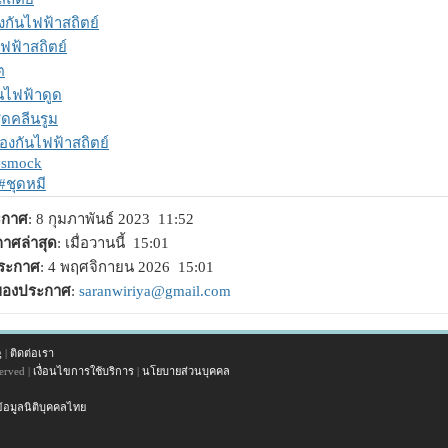
งกันไฟฟ้าสถิตย์
ฟฟ้าสถิตย์
ต
นไฟฟ้าดูด
ุดคลีนรูม
องกันไฟฟ้าสถิตย์
#smock
#ชุดหมี
ระกาศ
: 8 กุมภาพันธ์ 2023 11:52
าศล่าสุด
: เมื่อวานนี้ 15:01
ประกาศ
: 4 พฤศจิกายน 2026 15:01
าของประกาศ
:
saranwiriya@gmail.com
g
|
ติดต่อเรา
erved |
เงื่อนไขการใช้บริการ
|
นโยบายส่วนบุคคล
้อมูลนิติบุคคลไทย