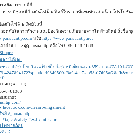
รหลังการขายที่ดี
มค่า: เรามีชุดหมีป้องกันไฟฟ้าสถิตย์ในราคาที่แข่งขันได้ พร้อมโปรโมชั
ดป้องกันไฟฟ้าสถิตย์วันนี้
ลอดภัยในการทำงานและป้องกันความเสียหายจากไฟฟ้าสถิตย์ สั่งซื้อ ชุดป้
w.pansuantip.com
หรือ
https://www.pansuantip.net
อเราผ่าน Line @pansuantip หรือโทร 086-848-1888
Shopee
นล่างได้เลย
hopee.co.th/ชุดป้องกันไฟฟ้าสถิตย์-ชุดหมี-ติดหมวก-359-บาท-CV-101-
73.4247894172?sp_atk=d0840500-f9a9-4cc7-ab58-d7d05af28cfb&xpt
cfb
991601(AUTO)
86-8481888
ansuantip
suantip.com/
ww.facebook.com/cleanroomgarment
พย์
#pansuantip
m
#tape
#safety
#esd
#antistatic
นไฟฟ้าสถิตย์
ถิตย์