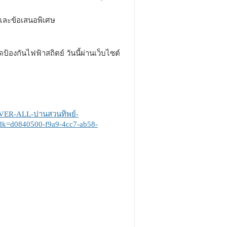
่นและข้อเสนอพิเศษ
องกันไฟฟ้าสถิตย์ วันนี้ผ่านเว็บไซต์
COVER-ALL-ปานสวนทิพย์-
dk=d0840500-f9a9-4cc7-ab58-