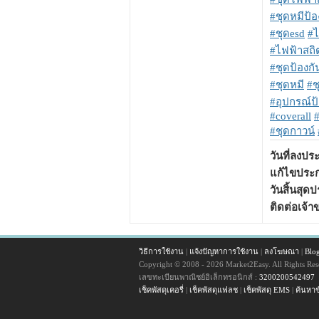
#ชุดหมีป้อ
#ชุดesd
#ไ
#ไฟฟ้าสถิ
#ชุดป้องกั
#ชุดหมี
#ช
#อุปกรณ์ป้
#coverall
#ชุดกาวน์
วันที่ลงป
แก้ไขประก
วันสิ้นสุด
ติดต่อเจ้
วิธีการใช้งาน
|
แจ้งปัญหาการใช้งาน
|
ลงโฆษณา
|
Blo
Copyright © 2008 - 2026 Market2Easy. All Rights Res
เลขทะเบียนพาณิชย์อิเล็กทรอนิกส์ :
3200200542497
เช็คพัสดุเคอรี่
|
เช็คพัสดุแฟลช
|
เช็คพัสดุ EMS
|
ค้นหาข