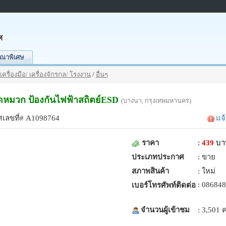
ศ
ณาพิเศษ
เครื่องมือ/ เครื่องจักรกล/ โรงงาน
/
อื่นๆ
ิดหมวก ป้องกันไฟฟ้าสถิตย์ESD
(บางนา, กรุงเทพมหานคร)
เลขที่# A1098764
แจ
ราคา
:
439
บา
ประเภทประกาศ
: ขาย
สภาพสินค้า
: ใหม่
: 08684
เบอร์โทรศัพท์ติดต่อ
จำนวนผู้เข้าชม
: 3,501 ค