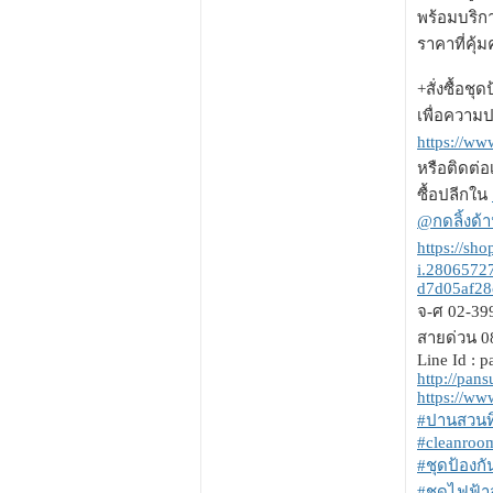
พร้อมบริกา
ราคาที่คุ้
+สั่งซื้อชุ
เพื่อความป
https://ww
หรือติดต่
ซื้อปลีกใน
@กดลิ้งด้า
https://s
i.2806572
d7d05af28
จ-ศ 02-3
สายด่วน 0
Line Id : p
http://pan
https://w
#ปานสวนทิ
#cleanroo
#ชุดป้องกั
#ชุดไฟฟ้าส