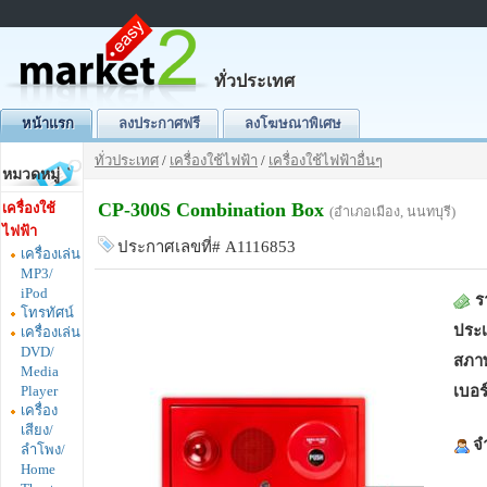
ทั่วประเทศ
หน้าแรก
ลงประกาศฟรี
ลงโฆษณาพิเศษ
ทั่วประเทศ
/
เครื่องใช้ไฟฟ้า
/
เครื่องใช้ไฟฟ้าอื่นๆ
หมวดหมู่
CP-300S Combination Box
เครื่องใช้
(อำเภอเมือง, นนทบุรี)
ไฟฟ้า
ประกาศเลขที่# A1116853
เครื่องเล่น
MP3/
iPod
ร
โทรทัศน์
ประ
เครื่องเล่น
DVD/
สภาพ
Media
Player
เบอร
เครื่อง
เสียง/
จ
ลำโพง/
Home