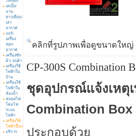
Theater
เคเบิ้ล/
จาน
ดาวเทียม/
เสา
อากาศ
แอร์/
เครื่อง
คลิกที่รูปภาพเพื่อดูขนาดใหญ่
ฟอก
อากาศ
เครื่องซัก
ผ้า/ อบผ้า
CP-300S Combination 
เครื่องใช้
ไฟฟ้าใน
บ้าน
เครื่องใช้
ชุดอุปกรณ์แจ้งเหตุเ
ไฟฟ้าใน
ห้องน้ำ
หลอดไฟ
โคมไฟ
Combination Box ย
ระบบ
ไฟฟ้า
เครื่องใช้
ไฟฟ้าอื่นๆ
ประกอบด้วย
บริการ