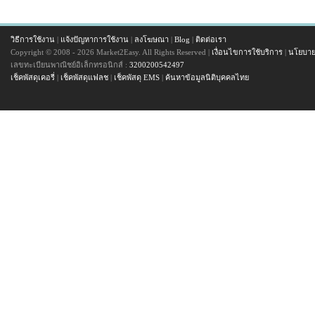
วิธีการใช้งาน
|
แจ้งปัญหาการใช้งาน
|
ลงโฆษณา
|
Blog
|
ติดต่อเรา
Copyright © 2008 - 2026 Market2Easy. All Rights Reserved |
เงื่อนไขการใช้บริการ
|
นโยบาย
เลขทะเบียนพาณิชย์อิเล็กทรอนิกส์ :
3200200542497
เช็คพัสดุเคอรี่
|
เช็คพัสดุแฟลช
|
เช็คพัสดุ EMS
|
ค้นหาข้อมูลนิติบุคคลไทย