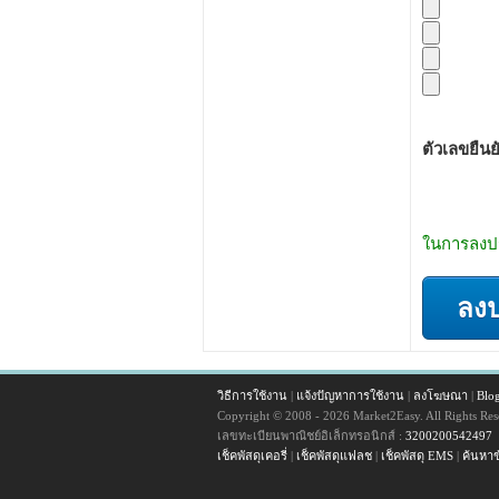
ตัวเลขยืนย
ในการลงปร
ลง
วิธีการใช้งาน
|
แจ้งปัญหาการใช้งาน
|
ลงโฆษณา
|
Blo
Copyright © 2008 - 2026 Market2Easy. All Rights Res
เลขทะเบียนพาณิชย์อิเล็กทรอนิกส์ :
3200200542497
เช็คพัสดุเคอรี่
|
เช็คพัสดุแฟลช
|
เช็คพัสดุ EMS
|
ค้นหาข