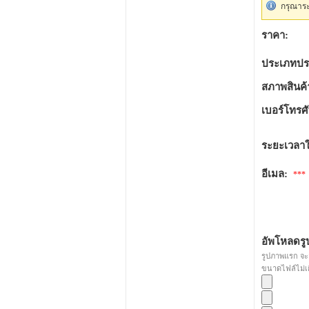
กรุณาระ
ราคา:
ประเภทปร
สภาพสินค้
เบอร์โทรศั
ระยะเวลา
อีเมล:
***
อัพโหลดรู
รูปภาพแรก จ
ขนาดไฟล์ไม่เ