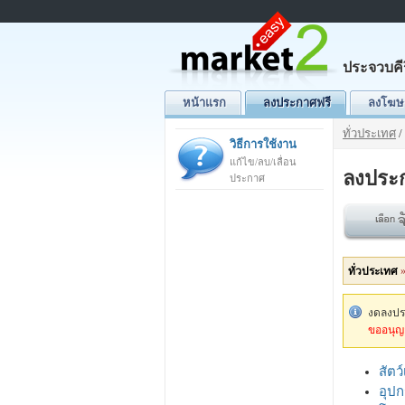
ประจวบคีร
หน้าแรก
ลงประกาศฟรี
ลงโฆษ
ทั่วประเทศ
/
วิธีการใช้งาน
แก้ไข/ลบ/เลื่อน
ลงประ
ประกาศ
ทั่วประเทศ
งดลงประ
ขออนุญา
สัตว์
อุปก