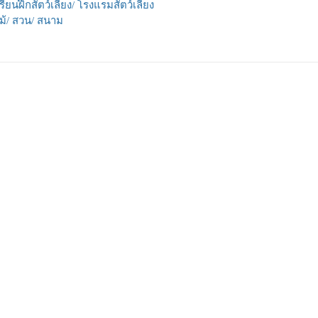
รียนฝึกสัตว์เลี้ยง/ โรงแรมสัตว์เลี้ยง
ม้/ สวน/ สนาม