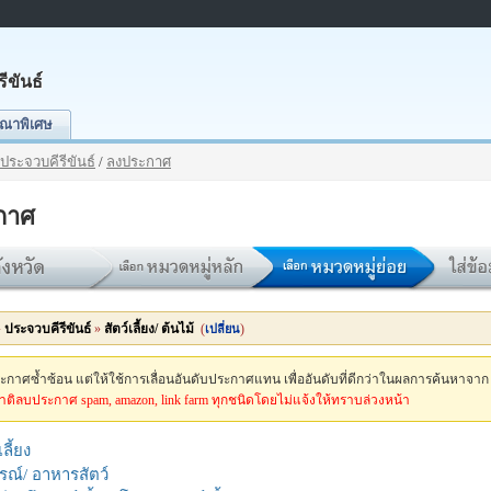
ีขันธ์
ณาพิเศษ
ประจวบคีรีขันธ์
/
ลงประกาศ
กาศ
»
ประจวบคีรีขันธ์
»
สัตว์เลี้ยง/ ต้นไม้
(
)
เปลี่ยน
กาศซ้ำซ้อน แต่ให้ใช้การเลื่อนอันดับประกาศแทน เพื่ออันดับที่ดีกว่าในผลการค้นหาจาก
ติลบประกาศ spam, amazon, link farm ทุกชนิดโดยไม่แจ้งให้ทราบล่วงหน้า
เลี้ยง
รณ์/ อาหารสัตว์