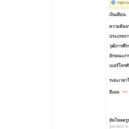
กรุณาระ
เงินเดือน:
ความต้องก
ประเภทงา
วุฒิการศึก
ลักษณะงา
เบอร์โทรศั
ระยะเวลา
อีเมล:
***
อัพโหลดรู
รูปภาพแรก จ