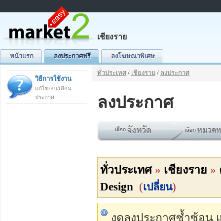
เชียงราย
หน้าแรก
ลงประกาศฟรี
ลงโฆษณาพิเศษ
ทั่วประเทศ
/
เชียงราย
/
ลงประกาศ
วิธีการใช้งาน
แก้ไข/ลบ/เลื่อน
ลงประกาศ
ประกาศ
ทั่วประเทศ
»
เชียงราย
»
Design
(
)
เปลี่ยน
งดลงประกาศซ้ำซ้อน แต่