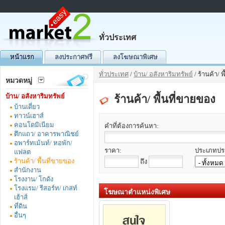
ทั่วประเทศ
หน้าแรก
ลงประกาศฟรี
ลงโฆษณาพิเศษ
ทั่วประเทศ
/
บ้าน/ อสังหาริมทรัพย์
/ ร้านค้า/ 
หมวดหมู่
บ้าน/ อสังหาริมทรัพย์
ร้านค้า/ พื้นที่ขายของ
บ้านเดี่ยว
ทาวน์เฮาส์
คอนโดมิเนียม
คำที่ต้องการค้นหา:
ตึกแถว/ อาคารพาณิชย์
อพาร์ทเม้นท์/ หอพัก/
ราคา:
ประเภทปร
แฟลต
ร้านค้า/ พื้นที่ขายของ
ถึง
สำนักงาน
โรงงาน/ โกดัง
โรงแรม/ รีสอร์ท/ เกสท์
โฆษณาตำแหน่งพิเศษ
เฮ้าส์
ที่ดิน
อื่นๆ