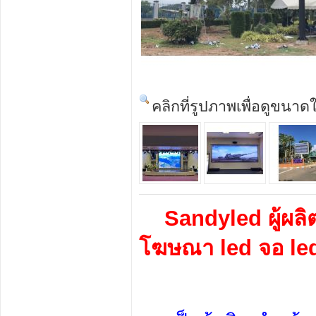
คลิกที่รูปภาพเพื่อดูขนาด
    Sandyled ผู้ผล
โฆษณา led จอ led