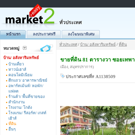
ทั่วประเทศ
หน้าแรก
ลงประกาศฟรี
ลงโฆษณาพิเศษ
ทั่วประเทศ
/
บ้าน/ อสังหาริมทรัพย์
/
ที่ดิน
หมวดหมู่
บ้าน/ อสังหาริมทรัพย์
ขายที่ดิน 81 ตารางวา ซอยเทพ
บ้านเดี่ยว
เมือง, สมุทรปราการ)
ทาวน์เฮาส์
คอนโดมิเนียม
ประกาศเลขที่# A1138509
ตึกแถว/ อาคารพาณิชย์
อพาร์ทเม้นท์/ หอพัก/
แฟลต
ร้านค้า/ พื้นที่ขายของ
สำนักงาน
โรงงาน/ โกดัง
โรงแรม/ รีสอร์ท/ เกสท์
เฮ้าส์
ที่ดิน
อื่นๆ