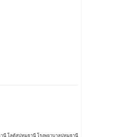
ธานี โลตัสปทุมธานี โรงพยาบาลปทุมธานี