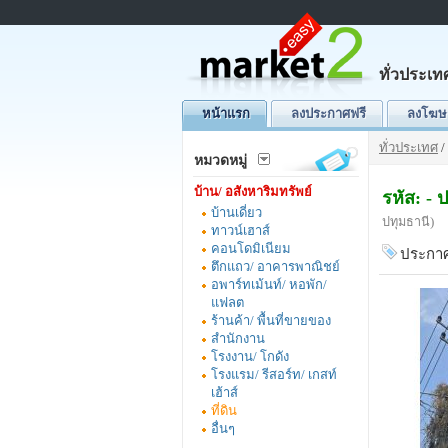
ทั่วประเท
หน้าแรก
ลงประกาศฟรี
ลงโฆษ
ทั่วประเทศ
/
หมวดหมู่
บ้าน/ อสังหาริมทรัพย์
รหัส: -
บ้านเดี่ยว
ปทุมธานี)
ทาวน์เฮาส์
คอนโดมิเนียม
ประกาศ
ตึกแถว/ อาคารพาณิชย์
อพาร์ทเม้นท์/ หอพัก/
แฟลต
ร้านค้า/ พื้นที่ขายของ
สำนักงาน
โรงงาน/ โกดัง
โรงแรม/ รีสอร์ท/ เกสท์
เฮ้าส์
ที่ดิน
อื่นๆ