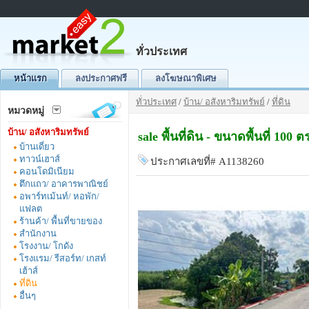
ทั่วประเทศ
หน้าแรก
ลงประกาศฟรี
ลงโฆษณาพิเศษ
ทั่วประเทศ
/
บ้าน/ อสังหาริมทรัพย์
/
ที่ดิน
หมวดหมู่
บ้าน/ อสังหาริมทรัพย์
sale พื้นที่ดิน - ขนาดพื้นที่ 1
บ้านเดี่ยว
ทาวน์เฮาส์
ประกาศเลขที่# A1138260
คอนโดมิเนียม
ตึกแถว/ อาคารพาณิชย์
อพาร์ทเม้นท์/ หอพัก/
แฟลต
ร้านค้า/ พื้นที่ขายของ
สำนักงาน
โรงงาน/ โกดัง
โรงแรม/ รีสอร์ท/ เกสท์
เฮ้าส์
ที่ดิน
อื่นๆ