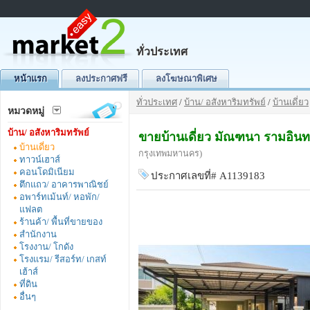
ทั่วประเทศ
หน้าแรก
ลงประกาศฟรี
ลงโฆษณาพิเศษ
ทั่วประเทศ
/
บ้าน/ อสังหาริมทรัพย์
/
บ้านเดี่ยว
หมวดหมู่
บ้าน/ อสังหาริมทรัพย์
ขายบ้านเดี่ยว มัณฑนา รามอินท
บ้านเดี่ยว
กรุงเทพมหานคร)
ทาวน์เฮาส์
คอนโดมิเนียม
ประกาศเลขที่# A1139183
ตึกแถว/ อาคารพาณิชย์
อพาร์ทเม้นท์/ หอพัก/
แฟลต
ร้านค้า/ พื้นที่ขายของ
สำนักงาน
โรงงาน/ โกดัง
โรงแรม/ รีสอร์ท/ เกสท์
เฮ้าส์
ที่ดิน
อื่นๆ