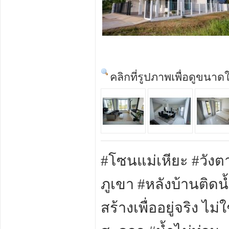
คลิกที่รูปภาพเพื่อดูขนาด
#โซนแม่เหียะ #วังตาล
ภูเขา #หลังบ้านติด
สร้างเพื่ออยู่จริง ไ