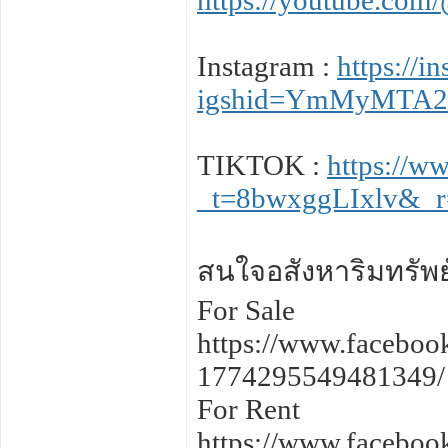
https://youtube.co
Instagram :
https://
igshid=YmMyMTA
TIKTOK :
https://w
_t=8bwxggLIxlv&_r
สนใจอสังหาริมทรัพย์อ
For Sale
https://www.facebo
1774295549481349/
For Rent
https://www.faceboo