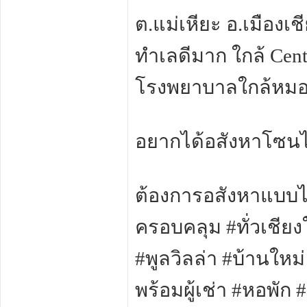
ต.แม่เหียะ อ.เมืองเ
ทำเลดีมาก ใกล้ Cent
โรงพยาบาลใกล้หม
อยากได้อสังหาโซน
ต้องการอสังหาแบบไห
ครอบคลุม #ทั่วเชียงใ
#พูลวิลล่า #บ้านใหม
พร้อมผู้เช่า #หอพัก #