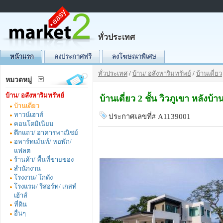
ทั่วประเทศ
หน้าแรก
ลงประกาศฟรี
ลงโฆษณาพิเศษ
ทั่วประเทศ
/
บ้าน/ อสังหาริมทรัพย์
/
บ้านเดี่ยว
หมวดหมู่
บ้าน/ อสังหาริมทรัพย์
บ้านเดี่ยว 2 ชั้น วิวภูเขา หลังบ้
บ้านเดี่ยว
ทาวน์เฮาส์
ประกาศเลขที่# A1139001
คอนโดมิเนียม
ตึกแถว/ อาคารพาณิชย์
อพาร์ทเม้นท์/ หอพัก/
แฟลต
ร้านค้า/ พื้นที่ขายของ
สำนักงาน
โรงงาน/ โกดัง
โรงแรม/ รีสอร์ท/ เกสท์
เฮ้าส์
ที่ดิน
อื่นๆ