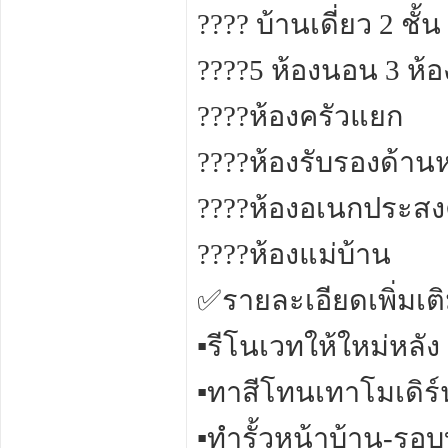
???? บ้านเดี่ยว 2 ชั
????5 ห้องนอน 3 ห้อ
????ห้องครัวแยก
????ห้องรับรองด้านห
????ห้องอเนกประสง
????ห้องแม่บ้าน
✅รายละเอียดเพิ่มเติ
▪️รีโนเวทให้ใหม่หลัง
▪️ทาสีโทนเทาโมเดิร์
▪️ทำรั้วหน้าบ้าน-รอ