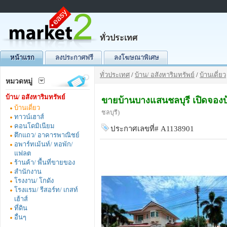
ทั่วประเทศ
หน้าแรก
ลงประกาศฟรี
ลงโฆษณาพิเศษ
ทั่วประเทศ
/
บ้าน/ อสังหาริมทรัพย์
/
บ้านเดี่ยว
หมวดหมู่
บ้าน/ อสังหาริมทรัพย์
ขายบ้านบางแสนชลบุรี เปิดจองบ
บ้านเดี่ยว
ชลบุรี)
ทาวน์เฮาส์
คอนโดมิเนียม
ประกาศเลขที่# A1138901
ตึกแถว/ อาคารพาณิชย์
อพาร์ทเม้นท์/ หอพัก/
แฟลต
ร้านค้า/ พื้นที่ขายของ
สำนักงาน
โรงงาน/ โกดัง
โรงแรม/ รีสอร์ท/ เกสท์
เฮ้าส์
ที่ดิน
อื่นๆ