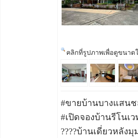
คลิกที่รูปภาพเพื่อดูขนาด
#ขายบ้านบางแสนชล
#เปิดจองบ้านรีโนเว
????บ้านเดี่ยวหลัง