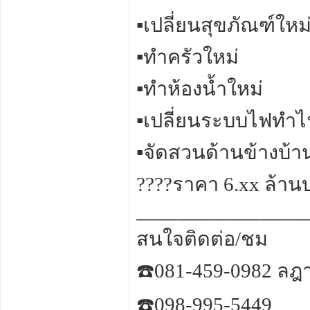
▪️เปลี่ยนสุขภัณฑ์ใหม
▪️ทำครัวใหม่
▪️ทำห้องน้ำใหม่
▪️เปลี่ยนระบบไฟทำไฟ
▪️จัดสวนด้านข้างบ้า
????ราคา 6.xx ล้านบ
________________
สนใจติดต่อ/ชม
☎️081-459-0982 ลฎ
☎️098-995-5449