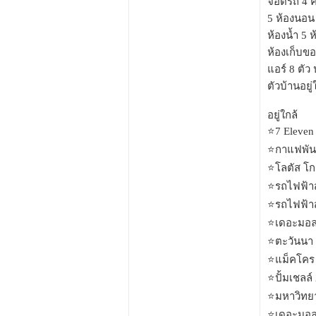
จอดรถ 4 ค
5 ห้องนอน
ห้องน้ำ 5 ห
ห้องเก็บ
แอร์ 8 ตัว
ตัวบ้านอย
อยู่ใกล้
⭐️7 Eleven
⭐️กาแฟพัน
⭐️โลตัส โ
⭐️รถไฟฟ้า
⭐️รถไฟฟ้า
⭐️เดอะมอล
⭐️ตะวันนา
⭐️แม็คโคร
⭐️ปั้มเชลล
⭐️มหาวิทย
⭐️เดอะมอล