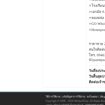
⭐️โรงเรีย
⭐️เอกมัย 9
⭐️ทองหล่อ
⭐️GO Whol
⭐️Homepr
ราคาขาย 2
สนใจติดต่
โทร. 0946
ID;pantipa
วันที่ลงป
วันสิ้นสุด
ติดต่อเจ้
วิธีการใช้งาน
|
แจ้งปัญหาการใช้งาน
|
ลงโฆษณา
|
Blo
Copyright © 2008 - 2026 Market2Easy. All Rights Res