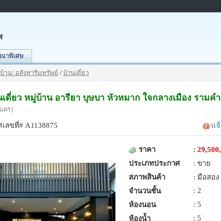
ศ
ณาพิเศษ
บ้าน/ อสังหาริมทรัพย์
/
บ้านเดี่ยว
นเดี่ยว หมู่บ้าน อารียา บุษบา หัวหมาก ใจกลางเมือง รามค
นคร)
เลขที่# A1138875
แจ
ราคา
:
29,500
ประเภทประกาศ
: ขาย
สภาพสินค้า
: มือสอง
: 2
จำนวนชั้น
: 5
ห้องนอน
: 5
ห้องน้ำ