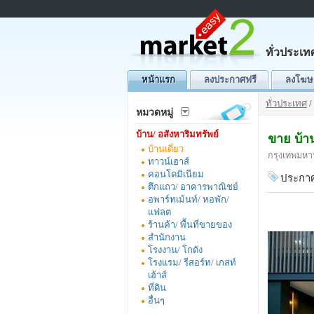
ทั่วประเท
หน้าแรก
ลงประกาศฟรี
ลงโฆษ
ทั่วประเทศ
/
หมวดหมู่
บ้าน/ อสังหาริมทรัพย์
ขาย บ้า
บ้านเดี่ยว
กรุงเทพมหา
ทาวน์เฮาส์
คอนโดมิเนียม
ประกาศ
ตึกแถว/ อาคารพาณิชย์
อพาร์ทเม้นท์/ หอพัก/
แฟลต
ร้านค้า/ พื้นที่ขายของ
สำนักงาน
โรงงาน/ โกดัง
โรงแรม/ รีสอร์ท/ เกสท์
เฮ้าส์
ที่ดิน
อื่นๆ