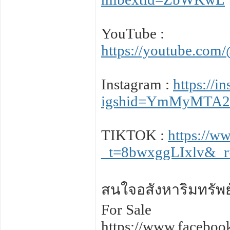
YouTube :
https://youtube.co
Instagram :
https://
igshid=YmMyMTA
TIKTOK :
https://w
_t=8bwxggLIxlv&_r
สนใจอสังหาริมทรัพย์อ
For Sale
https://www.facebo