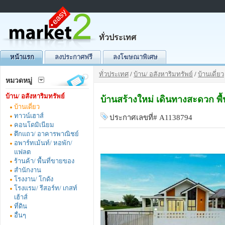
ทั่วประเทศ
หน้าแรก
ลงประกาศฟรี
ลงโฆษณาพิเศษ
ทั่วประเทศ
/
บ้าน/ อสังหาริมทรัพย์
/
บ้านเดี่ยว
หมวดหมู่
บ้าน/ อสังหาริมทรัพย์
บ้านสร้างใหม่ เดินทางสะดวก พื
บ้านเดี่ยว
ทาวน์เฮาส์
ประกาศเลขที่# A1138794
คอนโดมิเนียม
ตึกแถว/ อาคารพาณิชย์
อพาร์ทเม้นท์/ หอพัก/
แฟลต
ร้านค้า/ พื้นที่ขายของ
สำนักงาน
โรงงาน/ โกดัง
โรงแรม/ รีสอร์ท/ เกสท์
เฮ้าส์
ที่ดิน
อื่นๆ