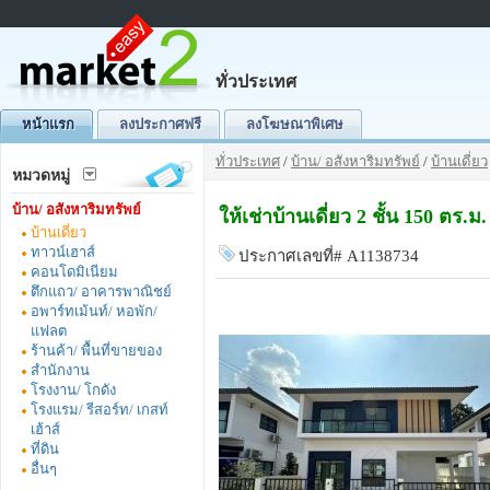
ทั่วประเทศ
หน้าแรก
ลงประกาศฟรี
ลงโฆษณาพิเศษ
ทั่วประเทศ
/
บ้าน/ อสังหาริมทรัพย์
/
บ้านเดี่ยว
หมวดหมู่
บ้าน/ อสังหาริมทรัพย์
ให้เช่าบ้านเดี่ยว 2 ชั้น 150 ต
บ้านเดี่ยว
ทาวน์เฮาส์
ประกาศเลขที่# A1138734
คอนโดมิเนียม
ตึกแถว/ อาคารพาณิชย์
อพาร์ทเม้นท์/ หอพัก/
แฟลต
ร้านค้า/ พื้นที่ขายของ
สำนักงาน
โรงงาน/ โกดัง
โรงแรม/ รีสอร์ท/ เกสท์
เฮ้าส์
ที่ดิน
อื่นๆ