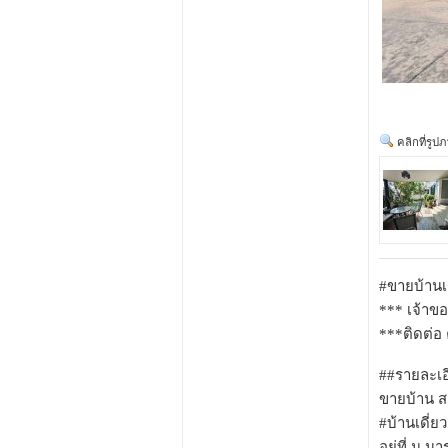
คลิกที่รูป
#ขายบ้านเด
*** เจ้าข
***ติดต่อ 
##รายละเอ
ขายบ้าน ส
#บ้านเดี่ย
อยู่ที่ ม.