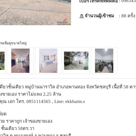
: 09634
เบอร์โทรศัพท์ติดต่อ
จำนวนผู้เข้าชม
: 88 ครั้ง
ภาพเพื่อดูขนาดใหญ่
ี่ยวชั้นเดียว หมู่บ้านนาราวิล อำเภอพานทอง จังหวัดชลบุรี เนื้อที่ 58 ต
องขายเอง ราคาไม่แพง 2.25 ล้าน
คุณ เอก โทร. 0851114565 , Line: ekkharin.s
ียด
วย ราคาถูก เจ้าของขายเอง
ว ชั้นเดียว 58ตร.วา
นาราวิล ต.หนองหงษ์ อ.พานทอง จ.ชลบุรี