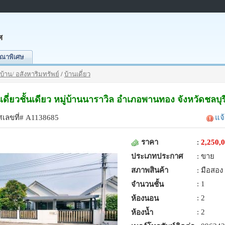
ศ
ณาพิเศษ
บ้าน/ อสังหาริมทรัพย์
/
บ้านเดี่ยว
ดี่ยวชั้นเดียว หมู่บ้านนาราวิล อำเภอพานทอง จังหวัดชลบุรี 
เลขที่# A1138685
แจ
ราคา
:
2,250,
ประเภทประกาศ
: ขาย
สภาพสินค้า
: มือสอง
: 1
จำนวนชั้น
: 2
ห้องนอน
: 2
ห้องน้ำ