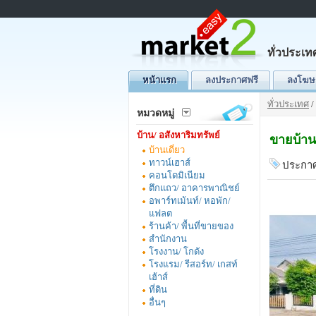
ทั่วประเท
หน้าแรก
ลงประกาศฟรี
ลงโฆษ
ทั่วประเทศ
/
หมวดหมู่
บ้าน/ อสังหาริมทรัพย์
ขายบ้านเ
บ้านเดี่ยว
ทาวน์เฮาส์
ประกาศ
คอนโดมิเนียม
ตึกแถว/ อาคารพาณิชย์
อพาร์ทเม้นท์/ หอพัก/
แฟลต
ร้านค้า/ พื้นที่ขายของ
สำนักงาน
โรงงาน/ โกดัง
โรงแรม/ รีสอร์ท/ เกสท์
เฮ้าส์
ที่ดิน
อื่นๆ