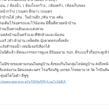
นอน, 2 ห้องน้ำ, 1 ห้องโถงกว้าง , 1ห้องครัว, 1ห้องเก็บของ
้านหน้ากว้าง 13เมตร ลึกยาว 16เมตร
บ้านได้ 2คัน , ในบ้านอีก 2คัน รวม 4คัน
่อเติมไว้จอดรถและไว้นั่งเล่น มีพื้นที่สวนหน้าบ้าน
งบ้านเป็นทางเดินและแต่งสวน
านหลังบ้านเป็นครัวและที่ซักล้างและนั่งเล่น
ร์ 2ตัว ผ้าม่าน เหล็ดดัด มุ้งลวดครบทั้งหลัง
และถังสำรองน้ำ เฟอนิเจอร์เลือกได้
เป็นนิติแล้ว มีคณะกรรมการดูแล มีป้อมยาม รปภ. มีระบบรั้วกั้นประตูเ
ไม่มีขายของตามถนนในหมู่บ้าน สั่งของกินในกลุ่มไลน์หมู่บ้าน ส่งถึงหน้
ล้แหล่งงาน นิคมอมตะนคร โรงเรียนรัฐ เอกชล โรงพยาบาล วัด โรบินสัน บ
ศูนย์โตโยต้า อีซูซุ
s://maps.app.goo.gl/gYK9uNNyLxa7z5kRA