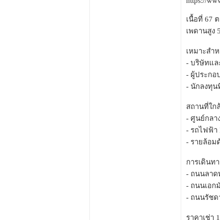
https://w
เนื้อที่ 6
เพดานสูง 5
เหมาะสำห
- บริษัทแล
- ผู้ประก
- นักลงทุน
สถานที่ใกล
- ศูนย์กลา
- รถไฟฟ้า
- รายล้อม
การเดินท
- ถนนลาดพ
- ถนนเอกม
- ถนนรัชด
ราคาเช่า 1