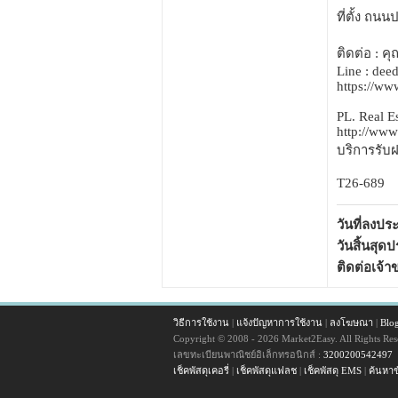
ที่ตั้ง ถ
ติดต่อ : 
Line : dee
https://w
PL. Real E
http://www
บริการรับฝ
T26-689
วันที่ลงป
วันสิ้นสุด
ติดต่อเจ้
วิธีการใช้งาน
|
แจ้งปัญหาการใช้งาน
|
ลงโฆษณา
|
Blo
Copyright © 2008 - 2026 Market2Easy. All Rights Res
เลขทะเบียนพาณิชย์อิเล็กทรอนิกส์ :
3200200542497
เช็คพัสดุเคอรี่
|
เช็คพัสดุแฟลช
|
เช็คพัสดุ EMS
|
ค้นหาข