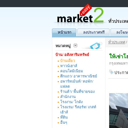
ทั่วประเท
หน้าแรก
ลงประกาศฟรี
ลงโฆษ
ทั่วประเทศ
/
หมวดหมู่
บ้าน/ อสังหาริมทรัพย์
ให้เช่า
บ้านเดี่ยว
กรุงเทพมหา
ทาวน์เฮาส์
คอนโดมิเนียม
ประกาศ
ตึกแถว/ อาคารพาณิชย์
อพาร์ทเม้นท์/ หอพัก/
แฟลต
ร้านค้า/ พื้นที่ขายของ
สำนักงาน
โรงงาน/ โกดัง
โรงแรม/ รีสอร์ท/ เกสท์
เฮ้าส์
ที่ดิน
อื่นๆ