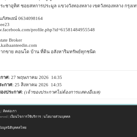
นนประชาอุทิศ ซอยสหการประมูล แขวงวังทองหลาง เขตวังทองหลาง กรุง
คุณภัสพงณ์ 0634098164
dee23
ww.facebook.com/profile.php?id=61581484955548
state Broker
.kaibaanteedin.com
ากขาย คอนโด บ้าน ที่ดิน อสังหาริมทรัพย์ทุกชนิด
ระกาศ
: 27 พฤษภาคม 2026 14:35
ประกาศ
: 25 สิงหาคม 2026 14:35
าของประกาศ
:
(เจ้าของประกาศไม่ต้องการแสดงอีเมล)
g
|
ติดต่อเรา
erved |
เงื่อนไขการใช้บริการ
|
นโยบายส่วนบุคคล
้อมูลนิติบุคคลไทย