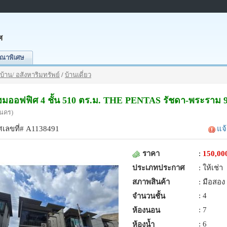
ศ
ณาพิเศษ
บ้าน/ อสังหาริมทรัพย์
/
บ้านเดี่ยว
โฮมออฟฟิศ 4 ชั้น 510 ตร.ม. THE PENTAS รัชดา-พระรา
นคร)
เลขที่# A1138491
แจ
ราคา
:
150,00
ประเภทประกาศ
: ให้เช่า
สภาพสินค้า
: มือสอง
: 4
จำนวนชั้น
: 7
ห้องนอน
: 6
ห้องน้ำ