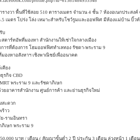
ww.facebook.com/profile.php?id=61581484955548
7 ตารางวา พื้นที่ใช้สอย 510 ตารางเมตร จำนวน 4 ชั้น 7 ห้องอเนกประสงค์
.5 เมตร โปร่ง โล่ง เหมาะสำหรับโชว์รูมและออฟฟิศ มีห้องแม่บ้าน บิ้วท
รับ
ะสตาร์ทอัพที่มองหา สำนักงานให้เช่าใจกลางเมือง
อบการที่ต้องการ โฮมออฟฟิศทำเลทอง รัชดา-พระราม 9
ที่มองหาอสังหาฯ เชิงพาณิชย์เพื่ออนาคต
้เคียง
งธุรกิจ CBD
 MRT พระราม 9 และรัชดาภิเษก
ด้วยอาคารสำนักงาน ศูนย์การค้า และย่านธุรกิจใหม่
างสะดวก
ร้าว
ัย-รามอินทรา
าภิเษก พระราม 9
50,000 บาท / เดือน ( สัญญาขั้นต่ำ 2 ปี ประกัน 3 เดือน ล่วงหน้า 1 เดือน