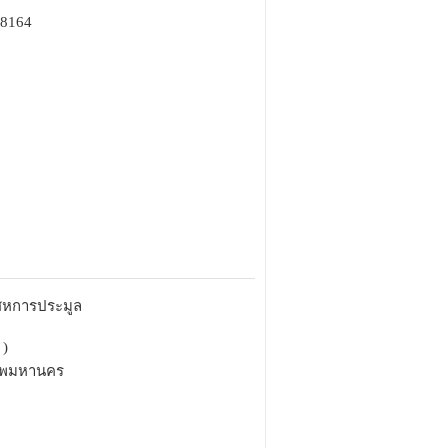
98164
ยสหการประมูล
 )
เทพมหานคร