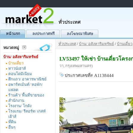
ทั่วประเทศ
หน้าแรก
ลงประกาศฟรี
ลงโฆษณาพิเศษ
ทั่วประเทศ
/
บ้าน/ อสังหาริมทรัพย์
/
บ้านเดี่ยว
หมวดหมู่
บ้าน/ อสังหาริมทรัพย์
LV53497 ให้เช่า บ้านเดี่ยวโค
บ้านเดี่ยว
วา, กรุงเทพมหานคร)
ทาวน์เฮาส์
คอนโดมิเนียม
ประกาศเลขที่# A1138444
ตึกแถว/ อาคารพาณิชย์
อพาร์ทเม้นท์/ หอพัก/
แฟลต
ร้านค้า/ พื้นที่ขายของ
สำนักงาน
โรงงาน/ โกดัง
โรงแรม/ รีสอร์ท/ เกสท์
เฮ้าส์
ที่ดิน
อื่นๆ