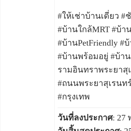
#ให้เช่าบ้านเดี่ยว
#บ้านใกล้MRT #บ้า
#บ้านPetFriendly #
#บ้านพร้อมอยู่ #บ้า
รามอินทราพระยาสุเร
#ถนนพระยาสุเรนทร
#กรุงเทพ
วันที่ลงประกาศ
: 27