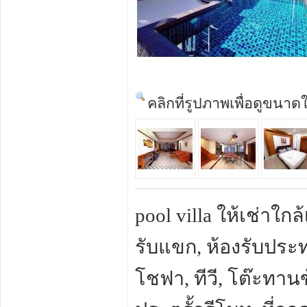
คลิกที่รูปภาพเพื่อดูขนาด
pool villa ให้เช่าใกล
รับแขก, ห้องรับประท
โชฟา, ทีวี, โต๊ะทานข