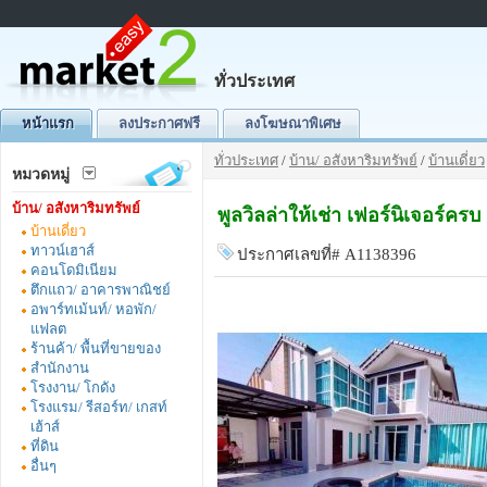
ทั่วประเทศ
หน้าแรก
ลงประกาศฟรี
ลงโฆษณาพิเศษ
ทั่วประเทศ
/
บ้าน/ อสังหาริมทรัพย์
/
บ้านเดี่ยว
หมวดหมู่
บ้าน/ อสังหาริมทรัพย์
พูลวิลล่าให้เช่า เฟอร์นิเจอร์คร
บ้านเดี่ยว
ทาวน์เฮาส์
ประกาศเลขที่# A1138396
คอนโดมิเนียม
ตึกแถว/ อาคารพาณิชย์
อพาร์ทเม้นท์/ หอพัก/
แฟลต
ร้านค้า/ พื้นที่ขายของ
สำนักงาน
โรงงาน/ โกดัง
โรงแรม/ รีสอร์ท/ เกสท์
เฮ้าส์
ที่ดิน
อื่นๆ