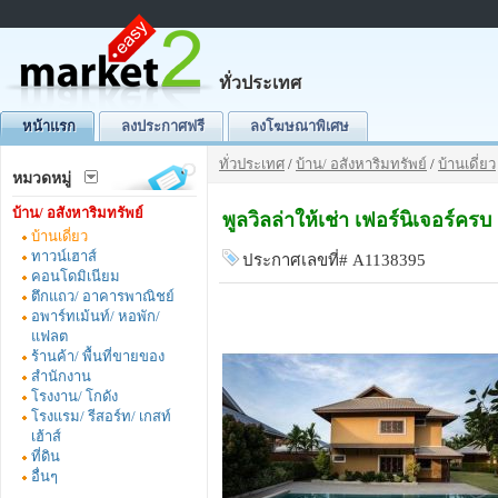
ทั่วประเทศ
หน้าแรก
ลงประกาศฟรี
ลงโฆษณาพิเศษ
ทั่วประเทศ
/
บ้าน/ อสังหาริมทรัพย์
/
บ้านเดี่ยว
หมวดหมู่
บ้าน/ อสังหาริมทรัพย์
พูลวิลล่าให้เช่า เฟอร์นิเจอร์คร
บ้านเดี่ยว
ทาวน์เฮาส์
ประกาศเลขที่# A1138395
คอนโดมิเนียม
ตึกแถว/ อาคารพาณิชย์
อพาร์ทเม้นท์/ หอพัก/
แฟลต
ร้านค้า/ พื้นที่ขายของ
สำนักงาน
โรงงาน/ โกดัง
โรงแรม/ รีสอร์ท/ เกสท์
เฮ้าส์
ที่ดิน
อื่นๆ