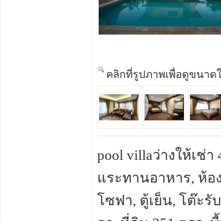
คลิกที่รูปภาพเพื่อดูขนาด
pool villaว่างให้เช่
แระทานอาหาร, ห้องครั
โซฟา, ตู้เย็น, โต๊ะ