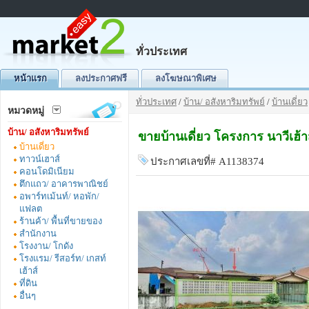
ทั่วประเทศ
หน้าแรก
ลงประกาศฟรี
ลงโฆษณาพิเศษ
ทั่วประเทศ
/
บ้าน/ อสังหาริมทรัพย์
/
บ้านเดี่ยว
หมวดหมู่
บ้าน/ อสังหาริมทรัพย์
ขายบ้านเดี่ยว โครงการ นาวีเฮ้าส
บ้านเดี่ยว
ทาวน์เฮาส์
ประกาศเลขที่# A1138374
คอนโดมิเนียม
ตึกแถว/ อาคารพาณิชย์
อพาร์ทเม้นท์/ หอพัก/
แฟลต
ร้านค้า/ พื้นที่ขายของ
สำนักงาน
โรงงาน/ โกดัง
โรงแรม/ รีสอร์ท/ เกสท์
เฮ้าส์
ที่ดิน
อื่นๆ