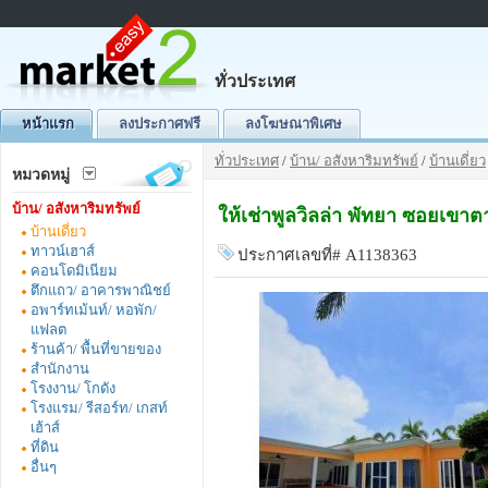
ทั่วประเทศ
หน้าแรก
ลงประกาศฟรี
ลงโฆษณาพิเศษ
ทั่วประเทศ
/
บ้าน/ อสังหาริมทรัพย์
/
บ้านเดี่ยว
หมวดหมู่
บ้าน/ อสังหาริมทรัพย์
ให้เช่าพูลวิลล่า พัทยา ซอยเขาต
บ้านเดี่ยว
ทาวน์เฮาส์
ประกาศเลขที่# A1138363
คอนโดมิเนียม
ตึกแถว/ อาคารพาณิชย์
อพาร์ทเม้นท์/ หอพัก/
แฟลต
ร้านค้า/ พื้นที่ขายของ
สำนักงาน
โรงงาน/ โกดัง
โรงแรม/ รีสอร์ท/ เกสท์
เฮ้าส์
ที่ดิน
อื่นๆ