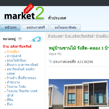
ทั่วประเทศ
หน้าแรก
ลงประกาศฟรี
ลงโฆษณาพิเศษ
ทั่วประเทศ
/
บ้าน/ อสังหาริมทรัพย์
/
บ้านเดี่ยว
หมวดหมู่
บ้าน/ อสังหาริมทรัพย์
หมู่บ้านชานไม้ รังสิต–คลอง 3
บ้านเดี่ยว
ปทุมธานี)
ทาวน์เฮาส์
คอนโดมิเนียม
ประกาศเลขที่# A1138296
ตึกแถว/ อาคารพาณิชย์
อพาร์ทเม้นท์/ หอพัก/
แฟลต
ร้านค้า/ พื้นที่ขายของ
สำนักงาน
โรงงาน/ โกดัง
โรงแรม/ รีสอร์ท/ เกสท์
เฮ้าส์
ที่ดิน
อื่นๆ