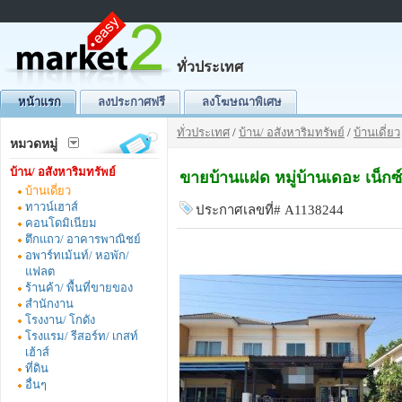
ทั่วประเทศ
หน้าแรก
ลงประกาศฟรี
ลงโฆษณาพิเศษ
ทั่วประเทศ
/
บ้าน/ อสังหาริมทรัพย์
/
บ้านเดี่ยว
หมวดหมู่
บ้าน/ อสังหาริมทรัพย์
ขายบ้านแฝด หมู่บ้านเดอะ เน็
บ้านเดี่ยว
ทาวน์เฮาส์
ประกาศเลขที่# A1138244
คอนโดมิเนียม
ตึกแถว/ อาคารพาณิชย์
อพาร์ทเม้นท์/ หอพัก/
แฟลต
ร้านค้า/ พื้นที่ขายของ
สำนักงาน
โรงงาน/ โกดัง
โรงแรม/ รีสอร์ท/ เกสท์
เฮ้าส์
ที่ดิน
อื่นๆ