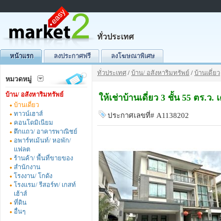
ทั่วประเทศ
หน้าแรก
ลงประกาศฟรี
ลงโฆษณาพิเศษ
ทั่วประเทศ
/
บ้าน/ อสังหาริมทรัพย์
/
บ้านเดี่ยว
หมวดหมู่
บ้าน/ อสังหาริมทรัพย์
ให้เช่าบ้านเดี่ยว 3 ชั้น 55 ตร
บ้านเดี่ยว
ทาวน์เฮาส์
ประกาศเลขที่# A1138202
คอนโดมิเนียม
ตึกแถว/ อาคารพาณิชย์
อพาร์ทเม้นท์/ หอพัก/
แฟลต
ร้านค้า/ พื้นที่ขายของ
สำนักงาน
โรงงาน/ โกดัง
โรงแรม/ รีสอร์ท/ เกสท์
เฮ้าส์
ที่ดิน
อื่นๆ