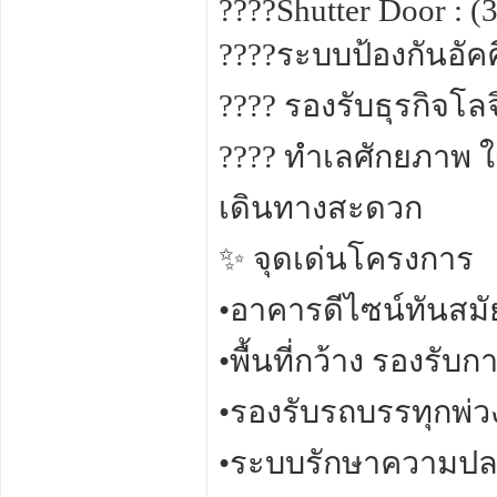
????Shutter Door : (3
????ระบบป้องกันอัคค
???? รองรับธุรกิจ
???? ทำเลศักยภาพ 
เดินทางสะดวก
✨ จุดเด่นโครงการ
•อาคารดีไซน์ทันสมั
•พื้นที่กว้าง รองรั
•รองรับรถบรรทุกพ่ว
•ระบบรักษาความปล