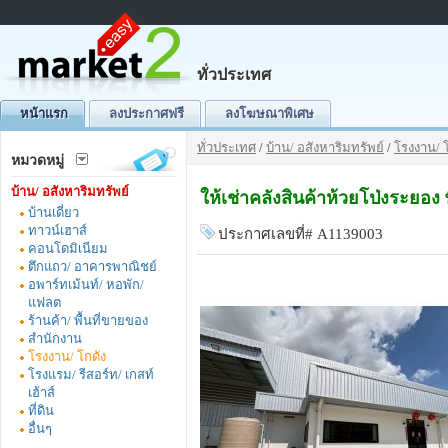
ทั่วประเทศ
หน้าแรก
ลงประกาศฟรี
ลงโฆษณาพิเศษ
ทั่วประเทศ
/
บ้าน/ อสังหาริมทรัพย์
/
โรงงาน/ 
หมวดหมู่
บ้าน/ อสังหาริมทรัพย์
ให้เช่าคลังสินค้าห้วยโป่งระยอง
บ้านเดี่ยว
ทาวน์เฮาส์
ประกาศเลขที่# A1139003
คอนโดมิเนียม
ตึกแถว/ อาคารพาณิชย์
อพาร์ทเม้นท์/ หอพัก/
แฟลต
ร้านค้า/ พื้นที่ขายของ
สำนักงาน
โรงงาน/ โกดัง
โรงแรม/ รีสอร์ท/ เกสท์
เฮ้าส์
ที่ดิน
อื่นๆ