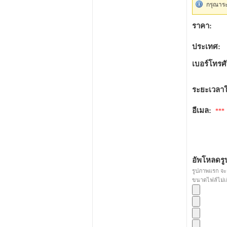
กรุณาระ
ราคา:
ประเทศ:
เบอร์โทรศั
ระยะเวลา
อีเมล:
***
อัพโหลดรู
รูปภาพแรก จ
ขนาดไฟล์ไม่เ